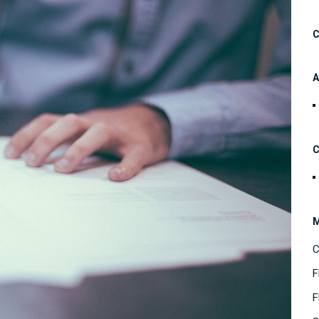
C
A
C
C
F
F