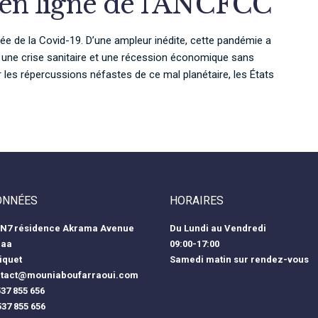
 en ligne de l’ANCFCC
ée de la Covid-19. D’une ampleur inédite, cette pandémie a
ge une crise sanitaire et une récession économique sans
r les répercussions néfastes de ce mal planétaire, les États
.
ONNÉES
HORAIRES
N7 résidence Akrama Avenue
Du Lundi au Vendredi
maa
09:00-17:00
iquet
Samedi matin sur rendez-vous
tact@mouniaboufarraoui.com
37 855 656
537 855 656